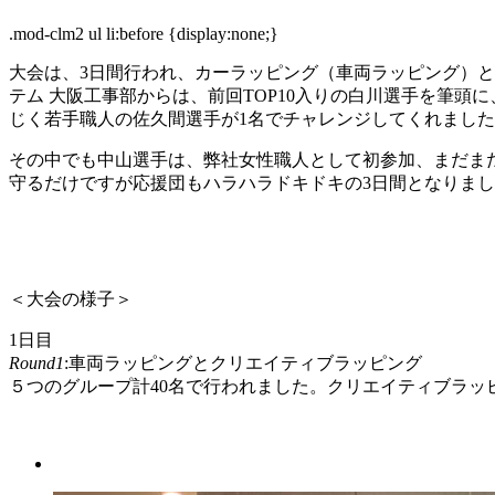
.mod-clm2 ul li:before {display:none;}
大会は、3日間行われ、カーラッピング（車両ラッピング）と
テム 大阪工事部からは、前回TOP10入りの白川選手を筆
じく若手職人の佐久間選手が1名でチャレンジしてくれまし
その中でも中山選手は、弊社女性職人として初参加、まだま
守るだけですが応援団もハラハラドキドキの3日間となりま
＜大会の様子＞
1日目
Round1
:車両ラッピングとクリエイティブラッピング
５つのグループ計40名で行われました。クリエイティブラッピ