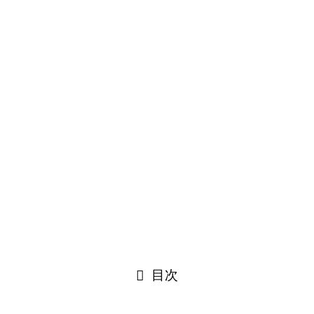
ないですか？
ンを含めて最適なプランをご提案します。
、ボディの色や質感を変える事をカーラッピングと言います。
としてリセールする時の価格を維持したままカスタムを楽しむ
総合的に紹介します。
目次